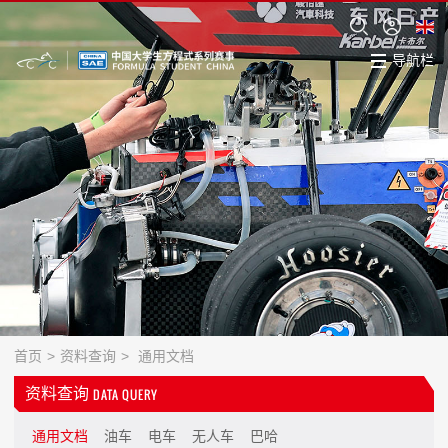
导航栏
首页
>
资料查询
>
通用文档
资料查询
DATA QUERY
通用文档
油车
电车
无人车
巴哈