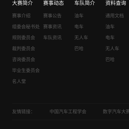
大赛简介
赛事动态
车队简介
资料查询
赛事介绍
赛事公告
油车
通用文档
组委会秘书处
赛事资讯
电车
油车
规则委员会
车队资讯
无人车
电车
裁判委员会
巴哈
无人车
咨询委员会
巴哈
毕业生委员会
名人堂
友情链接：
中国汽车工程学会
数字汽车大